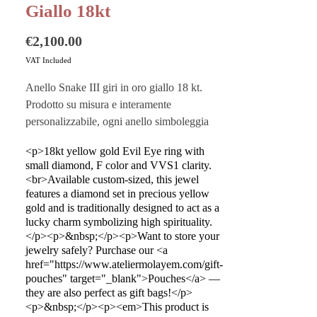
Giallo 18kt
Price
€2,100.00
VAT Included
Anello Snake III giri in oro giallo 18 kt.
Prodotto su misura e interamente
personalizzabile, ogni anello simboleggia
eternità, rinascita e tradizione. Atelier
<p>18kt yellow gold Evil Eye ring with
Molayem offre la possibilità di montare su
small diamond, F color and VVS1 clarity.
ogni anello una pietra a scelta, al fine di
<br>Available custom-sized, this jewel
rendere il gioiello unico e intimo.
features a diamond set in precious yellow
gold and is traditionally designed to act as a
lucky charm symbolizing high spirituality.
Vuoi custodire al meglio i tuoi gioielli?
</p><p>&nbsp;</p><p>Want to store your
Acquista i nostri
Pouches
sono perfetti
jewelry safely? Purchase our <a
anche come buste regalo!
href="https://www.ateliermolayem.com/gift-
pouches" target="_blank">Pouches</a> —
Questo prodotto è realizzato a mano in
they are also perfect as gift bags!</p>
<p>&nbsp;</p><p><em>This product is
Italia dai migliori artigiani.