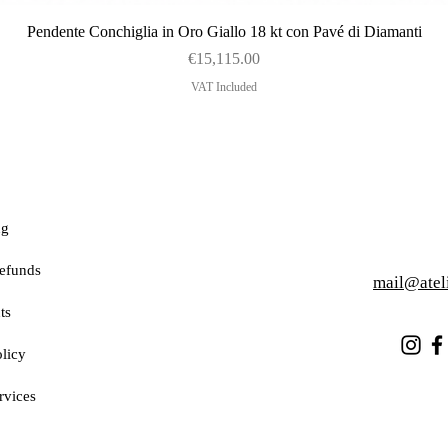
Quick View
Pendente Conchiglia in Oro Giallo 18 kt con Pavé di Diamanti
Price
€15,115.00
VAT Included
ng
efunds
mail@atel
ts
licy
rvices