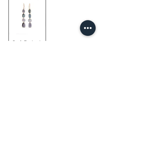
Candy Earrings in
18kt Rose Gold and
Blue Spinels
1
/
1
mail@ateliermolayem.com