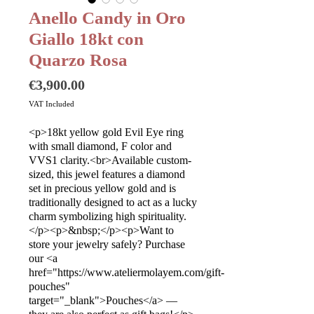
Anello Candy in Oro
Giallo 18kt con
Quarzo Rosa
Price
€3,900.00
VAT Included
<p>18kt yellow gold Evil Eye ring
with small diamond, F color and
VVS1 clarity.<br>Available custom-
sized, this jewel features a diamond
set in precious yellow gold and is
traditionally designed to act as a lucky
charm symbolizing high spirituality.
</p><p>&nbsp;</p><p>Want to
store your jewelry safely? Purchase
our <a
href="https://www.ateliermolayem.com/gift-
pouches"
target="_blank">Pouches</a> —