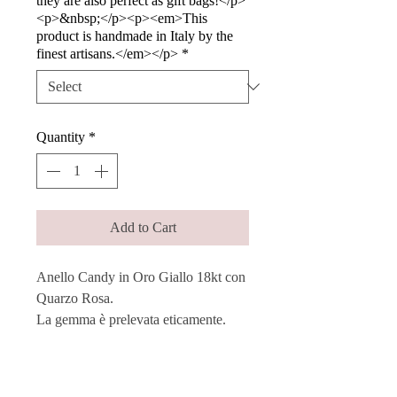
they are also perfect as gift bags!</p>
<p>&nbsp;</p><p><em>This
product is handmade in Italy by the
finest artisans.</em></p>
*
Quantity
*
Add to Cart
Anello Candy in Oro Giallo 18kt con
Quarzo Rosa.
La gemma è prelevata eticamente.
Ogni pietra viene singolarmente e
manualmente montata su una struttura
in oro, mantenendo le sue diverse