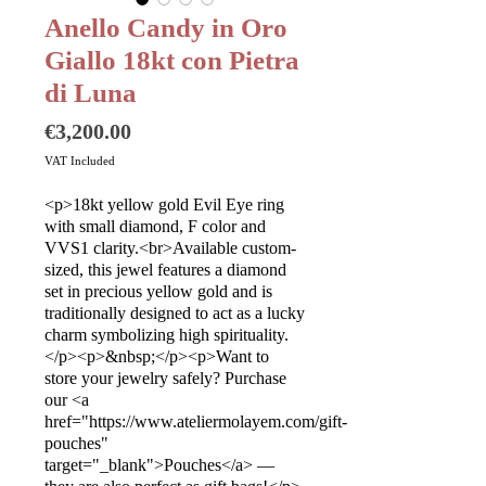
Anello Candy in Oro
Giallo 18kt con Pietra
di Luna
Price
€3,200.00
VAT Included
<p>18kt yellow gold Evil Eye ring
with small diamond, F color and
VVS1 clarity.<br>Available custom-
sized, this jewel features a diamond
set in precious yellow gold and is
traditionally designed to act as a lucky
charm symbolizing high spirituality.
</p><p>&nbsp;</p><p>Want to
store your jewelry safely? Purchase
our <a
href="https://www.ateliermolayem.com/gift-
pouches"
target="_blank">Pouches</a> —