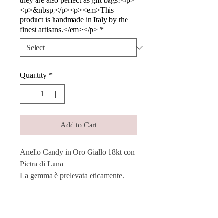
they are also perfect as gift bags!</p>
<p>&nbsp;</p><p><em>This
product is handmade in Italy by the
finest artisans.</em></p>
*
Quantity
*
Add to Cart
Anello Candy in Oro Giallo 18kt con
Pietra di Luna
La gemma è prelevata eticamente.
Ogni pietra viene singolarmente e
manualmente montata su una struttura
in oro, mantenendo le sue diverse