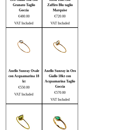
Granato Taglio
Zaffiro Blu taglio
Goccia
Marquise
Price
Price
€480.00
€720.00
VAT Included
VAT Included
Anello Sunray Ovale
Anello Sunray in Oro
con Acquamarina 18
Giallo 18kt con
kt
Acquamarina Taglio
Goccia
Price
€550.00
Price
€570.00
VAT Included
VAT Included