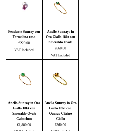
Pendente Sunray con
Anello Sunrays in
Tormalina rosa
Oro Giallo 18kt con
Smeraldo Ovale
Price
€220.00
Price
€660.00
VAT Included
VAT Included
Anello Sunray in Oro
Anello Sunray in Oro
Giallo 18kt con
Giallo 18kt con
Smeraldo Ovale
Quarzo Citrino
Cabochon
Giallo
Price
Price
€1,800.00
€360.00