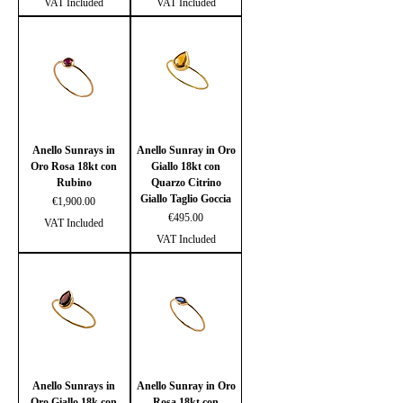
VAT Included
VAT Included
Anello Sunrays in
Anello Sunray in Oro
Oro Rosa 18kt con
Giallo 18kt con
Rubino
Quarzo Citrino
Giallo Taglio Goccia
Price
€1,900.00
Price
€495.00
VAT Included
VAT Included
Anello Sunrays in
Anello Sunray in Oro
Oro Giallo 18k con
Rosa 18kt con