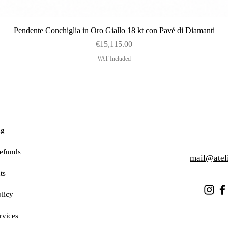
Quick View
Pendente Conchiglia in Oro Giallo 18 kt con Pavé di Diamanti
Price
€15,115.00
VAT Included
ng
efunds
mail@atel
ts
licy
rvices