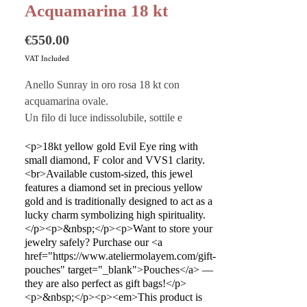
Acquamarina 18 kt
Price
€550.00
VAT Included
Anello Sunray in oro rosa 18 kt con
acquamarina ovale.
Un filo di luce indissolubile, sottile e
prezioso. Ogni anello rappresenta
<p>18kt yellow gold Evil Eye ring with
l’importanza che l’amore ha per Atelier
small diamond, F color and VVS1 clarity.
Molayem e la sua volontà di rendere ogni
<br>Available custom-sized, this jewel
emozione tangibile. Tutte le gemme
features a diamond set in precious yellow
selezionate sono montate manualmente sulla
gold and is traditionally designed to act as a
lucky charm symbolizing high spirituality.
base in oro, ogni gioiello è personalizzabile
</p><p>&nbsp;</p><p>Want to store your
e realizzabile su misura.
jewelry safely? Purchase our <a
href="https://www.ateliermolayem.com/gift-
pouches" target="_blank">Pouches</a> —
Questo prodotto è realizzato a mano in Italia
they are also perfect as gift bags!</p>
<p>&nbsp;</p><p><em>This product is
dai migliori artigiani.