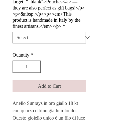
target="_blank">Pouches</a> —
they are also perfect as gift bags!</p>
<p>&nbsp;</p><p><em>This
product is handmade in Italy by the
finest artisans.</em></p>
*
Quantity
*
Add to Cart
Anello Sunrays in oro giallo 18 kt
con quarzo citrino giallo rotondo.
Questo gioiello unico è un filo di luce
indissolubile, sottile e prezioso, che
cattura e riflette l’essenza dell’amore e