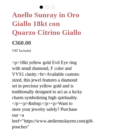
Anello Sunray in Oro
Giallo 18kt con
Quarzo Citrino Giallo
Price
€360.00
VAT Included
<p>18kt yellow gold Evil Eye ring
with small diamond, F color and
VVS1 clarity.<br>Available custom-
sized, this jewel features a diamond
set in precious yellow gold and is
traditionally designed to act as a lucky
charm symbolizing high spirituality.
</p><p>&nbsp;</p><p>Want to
store your jewelry safely? Purchase
our <a
href="https://www.ateliermolayem.com/gift-
pouches"