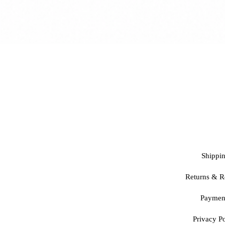
Shippi
Returns & R
Paymen
Privacy Po