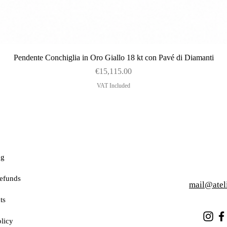
Quick View
Pendente Conchiglia in Oro Giallo 18 kt con Pavé di Diamanti
Price
€15,115.00
VAT Included
ng
efunds
mail@atel
ts
licy