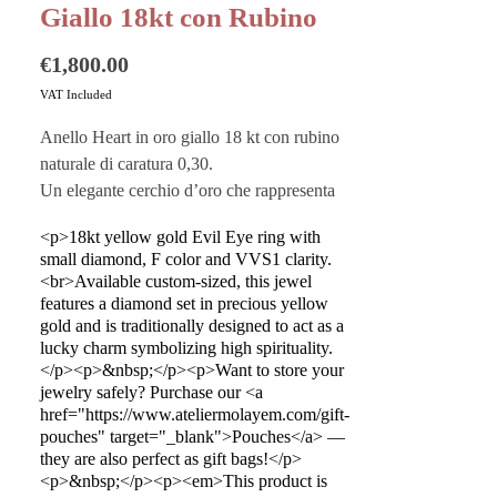
Giallo 18kt con Rubino
Price
€1,800.00
VAT Included
Anello Heart in oro giallo 18 kt con rubino
naturale di caratura 0,30.
Un elegante cerchio d’oro che rappresenta
l’amore, sia per gli altri che per noi stessi, a
<p>18kt yellow gold Evil Eye ring with
seconda di come viene indossato.
small diamond, F color and VVS1 clarity.
Personalizzabile e possibile da ordinare
<br>Available custom-sized, this jewel
misura.
features a diamond set in precious yellow
gold and is traditionally designed to act as a
lucky charm symbolizing high spirituality.
Vuoi custodire al meglio i tuoi gioielli?
</p><p>&nbsp;</p><p>Want to store your
Acquista i nostri
Pouches
sono perfetti
jewelry safely? Purchase our <a
anche come buste regalo!
href="https://www.ateliermolayem.com/gift-
pouches" target="_blank">Pouches</a> —
Questo prodotto è realizzato a mano in
they are also perfect as gift bags!</p>
<p>&nbsp;</p><p><em>This product is
Italia dai migliori artigiani.