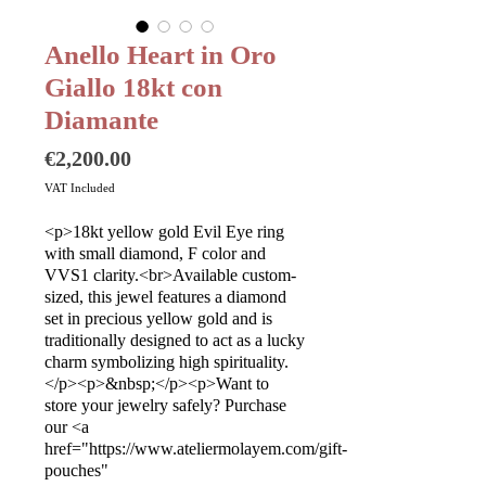
Anello Heart in Oro
Giallo 18kt con
Diamante
Price
€2,200.00
VAT Included
<p>18kt yellow gold Evil Eye ring
with small diamond, F color and
VVS1 clarity.<br>Available custom-
sized, this jewel features a diamond
set in precious yellow gold and is
traditionally designed to act as a lucky
charm symbolizing high spirituality.
</p><p>&nbsp;</p><p>Want to
store your jewelry safely? Purchase
our <a
href="https://www.ateliermolayem.com/gift-
pouches"