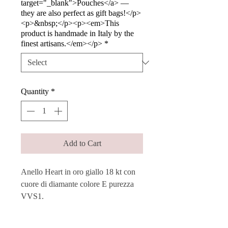
target="_blank">Pouches</a> —
they are also perfect as gift bags!</p>
<p>&nbsp;</p><p><em>This
product is handmade in Italy by the
finest artisans.</em></p>
*
Quantity
*
Add to Cart
Anello Heart in oro giallo 18 kt con
cuore di diamante colore E purezza
VVS1.
Un elegante cerchio d’oro che
rappresenta l’amore, sia per gli altri