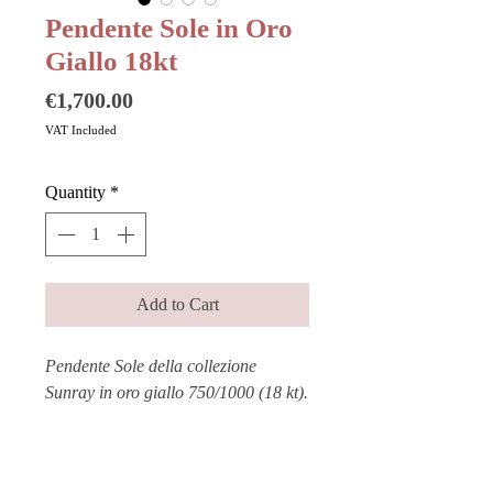
Pendente Sole in Oro
Giallo 18kt
Price
€1,700.00
VAT Included
Quantity
*
Add to Cart
Pendente Sole della collezione
Sunray in oro giallo 750/1000 (18 kt).
Questo ciondolo racchiude la sua
potenza simbolica in una forma