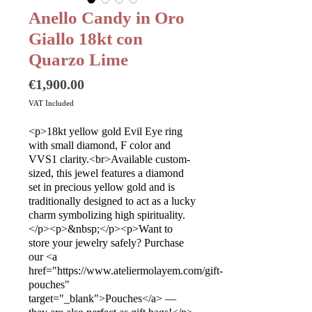
Anello Candy in Oro
Giallo 18kt con
Quarzo Lime
Price
€1,900.00
VAT Included
<p>18kt yellow gold Evil Eye ring
with small diamond, F color and
VVS1 clarity.<br>Available custom-
sized, this jewel features a diamond
set in precious yellow gold and is
traditionally designed to act as a lucky
charm symbolizing high spirituality.
</p><p>&nbsp;</p><p>Want to
store your jewelry safely? Purchase
our <a
href="https://www.ateliermolayem.com/gift-
pouches"
target="_blank">Pouches</a> —