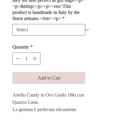
they are also perfect as gift bags!</p>
<p>&nbsp;</p><p><em>This
product is handmade in Italy by the
finest artisans.</em></p>
*
Quantity
*
Add to Cart
Anello Candy in Oro Giallo 18kt con
Quarzo Lime.
La gemma è prelevata eticamente.
Ogni pietra viene singolarmente e
manualmente montata su una struttura
in oro, mantenendo le sue diverse