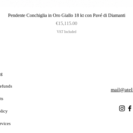
Quick View
Pendente Conchiglia in Oro Giallo 18 kt con Pavé di Diamanti
Price
€15,115.00
VAT Included
ng
efunds
mail@atel
ts
licy
rvices