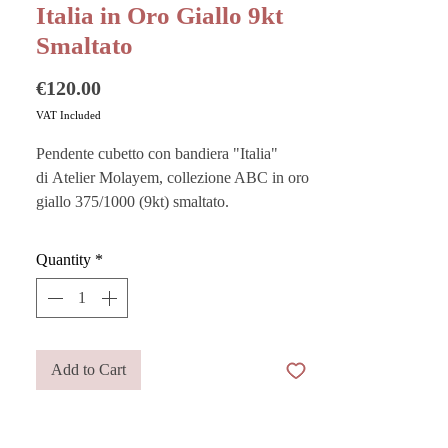
Italia in Oro Giallo 9kt
Smaltato
Price
€120.00
VAT Included
Pendente cubetto con bandiera "Italia"
di Atelier Molayem, collezione ABC in oro
giallo 375/1000 (9kt) smaltato.
Elegante e divertente, racchiude l’essenza
Quantity
*
più spensierata e giocosa in un gioiello
contemporaneo: un cubetto di 4,5 mm x 4,5
mm pensato per custodire un significato
personale, può diventare il simbolo di un
viaggio, di un ricordo o di un legame
Add to Cart
speciale.
Abbinalo ai bracciali in tessuto Liberty o