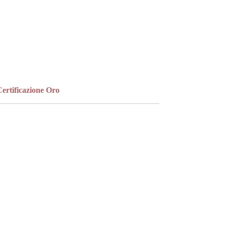
bandana per un tocco più casual, oppure a
un bracciale rigido bangle, a catena o a una
collana a catena per un look più essenziale e
raffinato.
ertificazione Oro