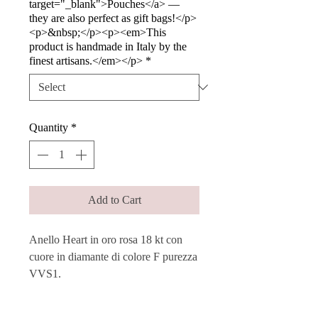
target="_blank">Pouches</a> —
they are also perfect as gift bags!</p>
<p>&nbsp;</p><p><em>This
product is handmade in Italy by the
finest artisans.</em></p>
*
Quantity
*
Add to Cart
Anello Heart in oro rosa 18 kt con
cuore in diamante di colore F purezza
VVS1.
Un elegante cerchio d’oro che
rappresenta l’amore, sia per gli altri