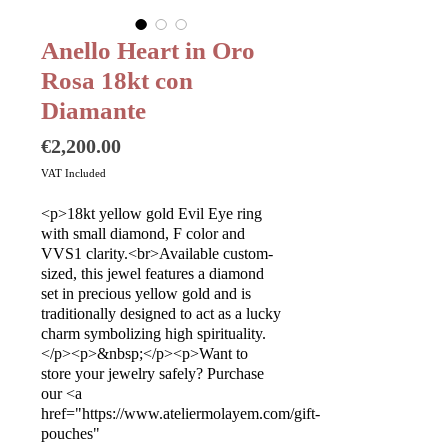
Anello Heart in Oro
Rosa 18kt con
Diamante
Price
€2,200.00
VAT Included
<p>18kt yellow gold Evil Eye ring
with small diamond, F color and
VVS1 clarity.<br>Available custom-
sized, this jewel features a diamond
set in precious yellow gold and is
traditionally designed to act as a lucky
charm symbolizing high spirituality.
</p><p>&nbsp;</p><p>Want to
store your jewelry safely? Purchase
our <a
href="https://www.ateliermolayem.com/gift-
pouches"