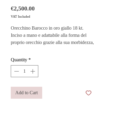
Price
€2,500.00
VAT Included
Orecchino Barocco in oro giallo 18 kt.
Inciso a mano e adattabile alla forma del
proprio orecchio grazie alla sua morbidezza,
l’orecchino barocco rappresenta
perfettamente la raffinatezza del dialogo tra
Quantity
*
passato e presente.
Vuoi custodire al meglio i tuoi gioielli?
Acquista i nostri
Pouches
sono perfetti
anche come buste regalo!
Add to Cart
Questo prodotto è realizzato a mano in
Italia dai migliori artigiani.