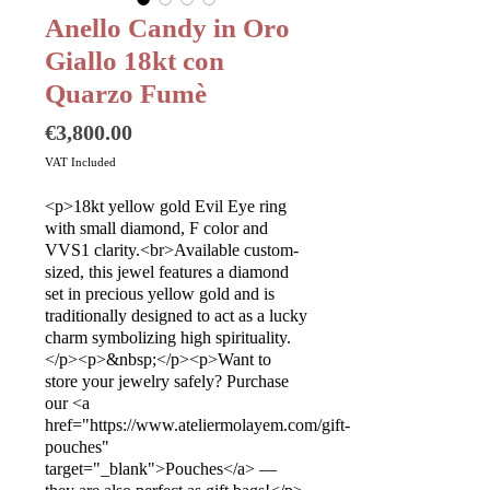
Anello Candy in Oro
Giallo 18kt con
Quarzo Fumè
Price
€3,800.00
VAT Included
<p>18kt yellow gold Evil Eye ring
with small diamond, F color and
VVS1 clarity.<br>Available custom-
sized, this jewel features a diamond
set in precious yellow gold and is
traditionally designed to act as a lucky
charm symbolizing high spirituality.
</p><p>&nbsp;</p><p>Want to
store your jewelry safely? Purchase
our <a
href="https://www.ateliermolayem.com/gift-
pouches"
target="_blank">Pouches</a> —