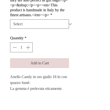
they are also perfect as gift bags!</p>
<p>&nbsp;</p><p><em>This
product is handmade in Italy by the
finest artisans.</em></p>
*
Quantity
*
Add to Cart
Anello Candy in oro giallo 18 kt con
quarzo fumé.
La gemma è prelevata eticamente.
Ogni pietra viene singolarmente e
manualmente montata su una struttura
in oro, mantenendo le sue diverse