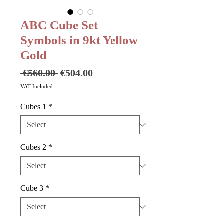
ABC Cube Set
Symbols in 9kt Yellow
Gold
Regular
Sale
 €560.00 
€504.00
Price
Price
VAT Included
Cubes 1
*
Cubes 2
*
Cube 3
*