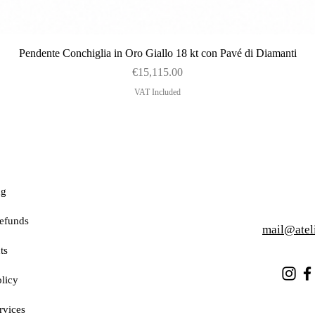
Quick View
Pendente Conchiglia in Oro Giallo 18 kt con Pavé di Diamanti
Price
€15,115.00
VAT Included
ng
efunds
mail@atel
ts
licy
rvices