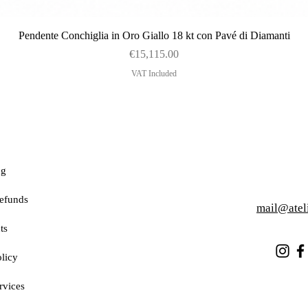
Quick View
Pendente Conchiglia in Oro Giallo 18 kt con Pavé di Diamanti
Price
€15,115.00
VAT Included
ng
efunds
mail@atel
ts
licy
rvices