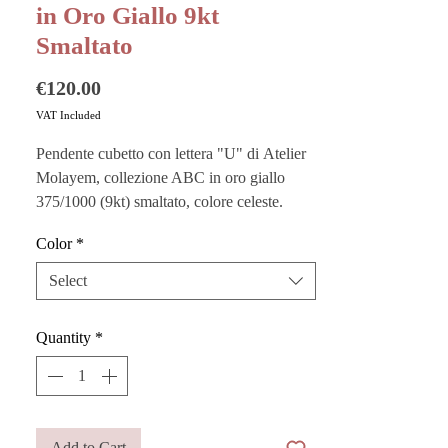
in Oro Giallo 9kt
Smaltato
Price
€120.00
VAT Included
Pendente cubetto con lettera "U" di Atelier
Molayem, collezione ABC in oro giallo
375/1000 (9kt) smaltato, colore celeste.
Color
*
Elegante e divertente, racchiude l’essenza
più spensierata e giocosa in un gioiello
Select
contemporaneo: un cubetto di 4,5 mm x 4,5
mm pensato per custodire un significato
Quantity
*
personale, perfetto per celebrare l’iniziale di
una persona amata o del proprio amico a
quattro zampe.
Abbinalo ai bracciali in tessuto Liberty o
Add to Cart