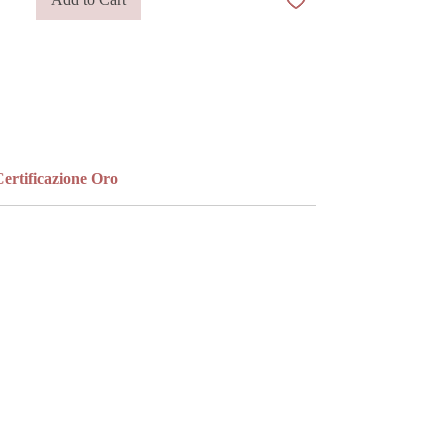
bandana per un tocco più casual, oppure a
un bracciale rigido bangle, a catena o a una
collana a catena per un look più essenziale e
raffinato.
ertificazione Oro