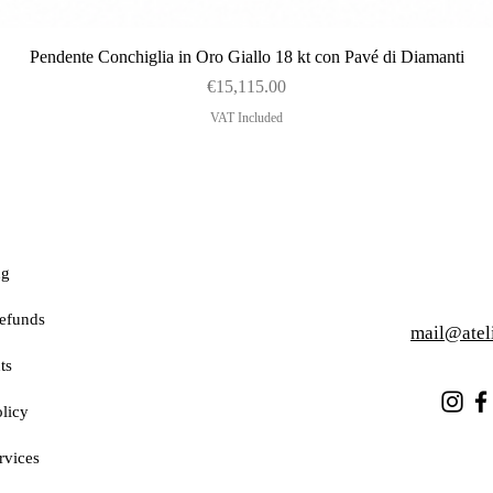
Quick View
Pendente Conchiglia in Oro Giallo 18 kt con Pavé di Diamanti
Price
€15,115.00
VAT Included
ng
efunds
mail@atel
ts
licy
rvices