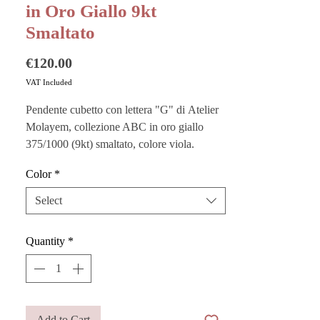
in Oro Giallo 9kt
Smaltato
Price
€120.00
VAT Included
Pendente cubetto con lettera "G" di Atelier
Molayem, collezione ABC in oro giallo
375/1000 (9kt) smaltato, colore viola.
Color
*
Elegante e divertente, racchiude l’essenza
più spensierata e giocosa in un gioiello
Select
contemporaneo: un cubetto di 4,5 mm x 4,5
mm pensato per custodire un significato
Quantity
*
personale, perfetto per celebrare l’iniziale di
una persona amata o del proprio amico a
quattro zampe.
Abbinalo ai bracciali in tessuto Liberty o
Add to Cart