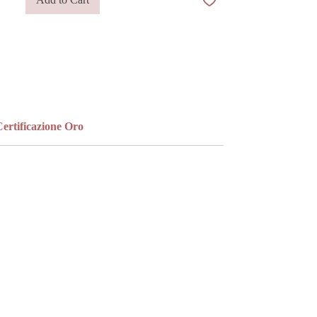
bandana per un tocco più casual, oppure a
un bracciale rigido bangle, a catena o a una
collana a catena per un look più essenziale e
raffinato.
ertificazione Oro