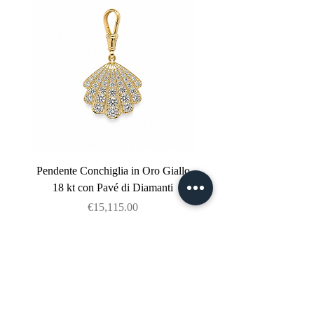
Pendente Conchiglia in Oro Giallo
Pendente Ancora in Oro G
18 kt con Pavé di Diamanti
kt con Pavé di Diama
Price
€15,115.00
VAT Included
mail@ateliermolayem.com