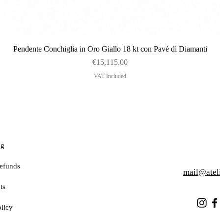
Quick View
Pendente Conchiglia in Oro Giallo 18 kt con Pavé di Diamanti
Price
€15,115.00
VAT Included
ng
efunds
mail@atel
ts
licy