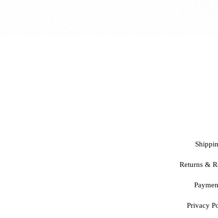
Shippi
Returns & R
Paymen
Privacy Po