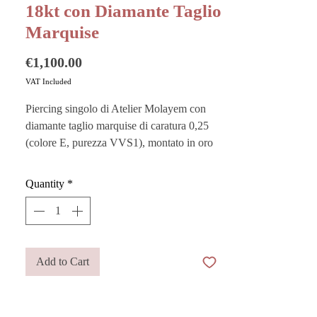
18kt con Diamante Taglio
Marquise
Price
€1,100.00
VAT Included
Piercing singolo di Atelier Molayem con
diamante taglio marquise di caratura 0,25
(colore E, purezza VVS1), montato in oro
giallo 18kt (750/1000).
Quantity
*
Da indossare come primo buco o nei buchi
laterali, si distingue anche da solo per la sua
eleganza discreta. Essenziale e luminoso,
dona un punto luce raffinato e
contemporaneo.
Add to Cart