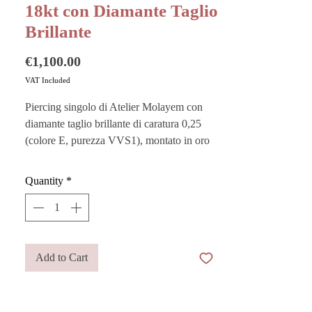
18kt con Diamante Taglio
Brillante
Price
€1,100.00
VAT Included
Piercing singolo di Atelier Molayem con
diamante taglio brillante di caratura 0,25
(colore E, purezza VVS1), montato in oro
giallo 18kt (750/1000).
Quantity
*
Da indossare come primo buco o nei buchi
laterali, si distingue anche da solo per la sua
eleganza discreta. Essenziale e luminoso,
dona un punto luce raffinato e
contemporaneo.
Add to Cart