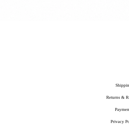
Shippi
Returns & R
Paymen
Privacy Po