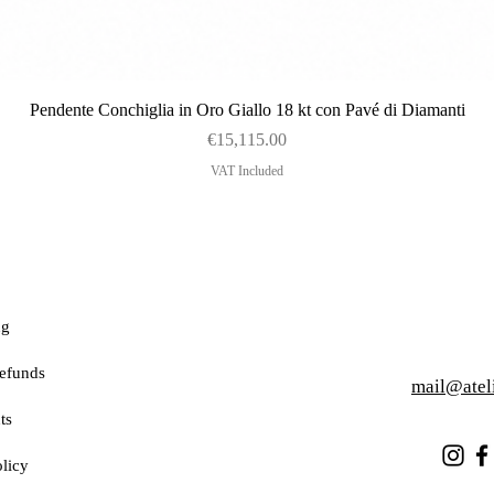
Quick View
Pendente Conchiglia in Oro Giallo 18 kt con Pavé di Diamanti
Price
€15,115.00
VAT Included
ng
efunds
mail@atel
ts
licy