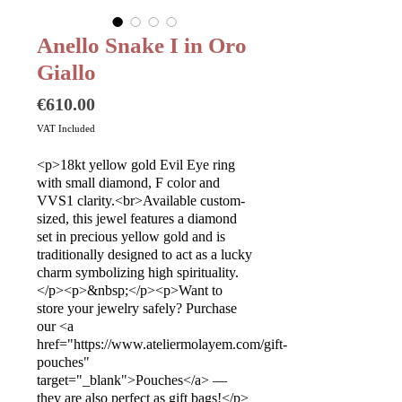
Anello Snake I in Oro
Giallo
Price
€610.00
VAT Included
<p>18kt yellow gold Evil Eye ring
with small diamond, F color and
VVS1 clarity.<br>Available custom-
sized, this jewel features a diamond
set in precious yellow gold and is
traditionally designed to act as a lucky
charm symbolizing high spirituality.
</p><p>&nbsp;</p><p>Want to
store your jewelry safely? Purchase
our <a
href="https://www.ateliermolayem.com/gift-
pouches"
target="_blank">Pouches</a> —
they are also perfect as gift bags!</p>