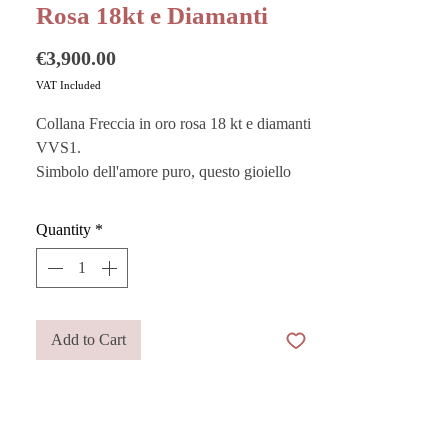
Rosa 18kt e Diamanti
Price
€3,900.00
VAT Included
Collana Freccia in oro rosa 18 kt e diamanti
VVS1.
Simbolo dell'amore puro, questo gioiello
evoca il sogno e il desiderio di un amore
carico di passione e imprevedibilità. Ogni
Quantity
*
diamante, selezionato con cura e precisione,
è incastonato a mano.
La lavorazione artigianale conferisce alla
collana una bellezza senza tempo, mentre il
design elegante e raffinato la rende perfetta
Add to Cart
per ogni occasione speciale.
La collana ha una lunghezza di 40 cm,
regolabile grazie a un anellino che consente