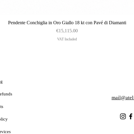
Quick View
Pendente Conchiglia in Oro Giallo 18 kt con Pavé di Diamanti
Price
€15,115.00
VAT Included
ng
efunds
mail@atel
ts
licy
rvices