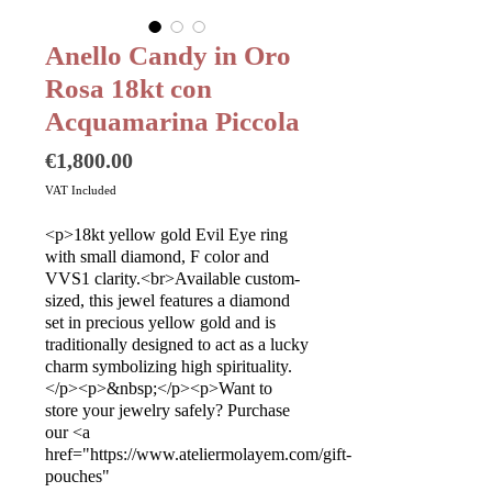
Anello Candy in Oro
Rosa 18kt con
Acquamarina Piccola
Price
€1,800.00
VAT Included
<p>18kt yellow gold Evil Eye ring
with small diamond, F color and
VVS1 clarity.<br>Available custom-
sized, this jewel features a diamond
set in precious yellow gold and is
traditionally designed to act as a lucky
charm symbolizing high spirituality.
</p><p>&nbsp;</p><p>Want to
store your jewelry safely? Purchase
our <a
href="https://www.ateliermolayem.com/gift-
pouches"