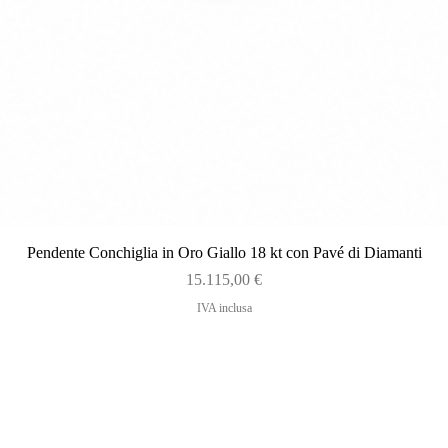
Vista rapida
Pendente Conchiglia in Oro Giallo 18 kt con Pavé di Diamanti
Prezzo
15.115,00 €
IVA inclusa