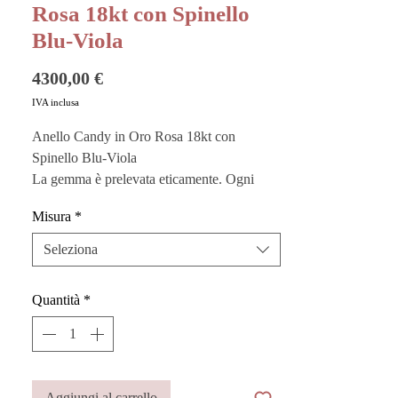
Rosa 18kt con Spinello
Blu-Viola
Prezzo
4300,00 €
IVA inclusa
Anello Candy in Oro Rosa 18kt con
Spinello Blu-Viola
La gemma è prelevata eticamente. Ogni
pietra viene singolarmente e manualmente
Misura
*
montata su una struttura in oro, mantenendo
le sue diverse sfumature e la sua forma
Seleziona
naturale, risultando in un pezzo unico.
Quantità
*
Vuoi custodire al meglio i tuoi gioielli?
Acquista i nostri
Pouches
sono perfetti
anche come buste regalo!
Questo prodotto è realizzato a mano in
Aggiungi al carrello