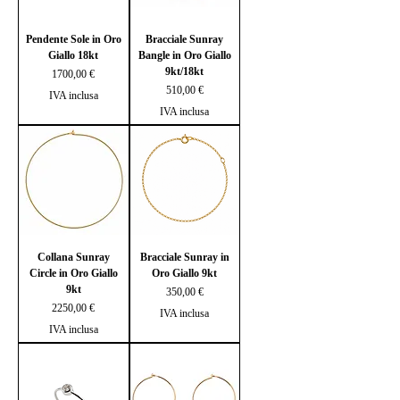
Pendente Sole in Oro
Bracciale Sunray
Giallo 18kt
Bangle in Oro Giallo
9kt/18kt
Prezzo
1700,00 €
Prezzo
510,00 €
IVA inclusa
IVA inclusa
Collana Sunray
Bracciale Sunray in
Circle in Oro Giallo
Oro Giallo 9kt
9kt
Prezzo
350,00 €
Prezzo
2250,00 €
IVA inclusa
IVA inclusa