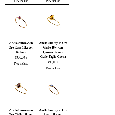
IVA inclusa
IVA inclusa
Anello Sunrays in
Anello Sunray in Oro
Oro Rosa 18kt con
Giallo 18kt con
Rubino
Quarzo Citrino
Giallo Taglio Goccia
Prezzo
1900,00 €
Prezzo
495,00 €
IVA inclusa
IVA inclusa
Anello Sunrays in
Anello Sunray in Oro
Oro Giallo 18k con
Rosa 18kt con