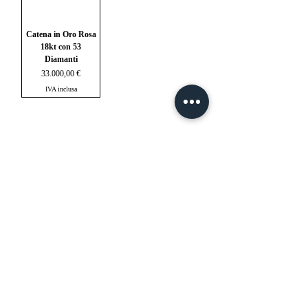
Catena in Oro Rosa
18kt con 53
Diamanti
Prezzo
33.000,00 €
IVA inclusa
1
/
1
mail@ateliermolayem.com