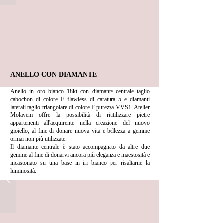
ANELLO CON DIAMANTE
Anello in oro bianco 18kt con diamante centrale taglio
cabochon di colore F flawless di caratura 5 e diamanti
laterali taglio triangolare di colore F purezza VVS1. Atelier
Molayem offre la possibilità di riutilizzare pietre
appartenenti all'acquirente nella creazione del nuovo
gioiello, al fine di donare nuova vita e bellezza a gemme
ormai non più utilizzate.
Il diamante centrale è stato accompagnato da altre due
gemme al fine di donarvi ancora più eleganza e maestosità e
incastonato su una base in iri bianco per risaltarne la
luminosità.
Richiedi preventivo