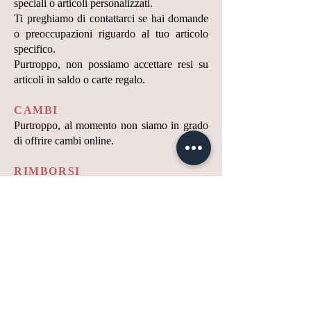
speciali o articoli personalizzati.
Ti preghiamo di contattarci se hai domande
o preoccupazioni riguardo al tuo articolo
specifico.
Purtroppo, non possiamo accettare resi su
articoli in saldo o carte regalo.
CAMBI
Purtroppo, al momento non siamo in grado
di offrire cambi online.
RIMBORSI
Ti informeremo non appena avremo
ricevuto e ispezionato il tuo reso,
comunicandoti se il rimborso è stato
approvato o meno. Se approvato, verrai
automaticamente rimborsato sul tuo metodo
di pagamento originale.
Le spese di spedizione originali e le spese di
spedizione del reso non sono rimborsabili.
Ti ricordiamo che potrebbero essere