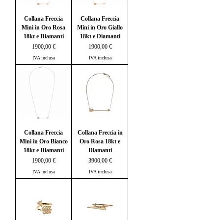
Collana Freccia
Collana Freccia
Mini in Oro Rosa
Mini in Oro Giallo
18kt e Diamanti
18kt e Diamanti
Prezzo
Prezzo
1900,00 €
1900,00 €
IVA inclusa
IVA inclusa
Collana Freccia
Collana Freccia in
Mini in Oro Bianco
Oro Rosa 18kt e
18kt e Diamanti
Diamanti
Prezzo
Prezzo
1900,00 €
3900,00 €
IVA inclusa
IVA inclusa