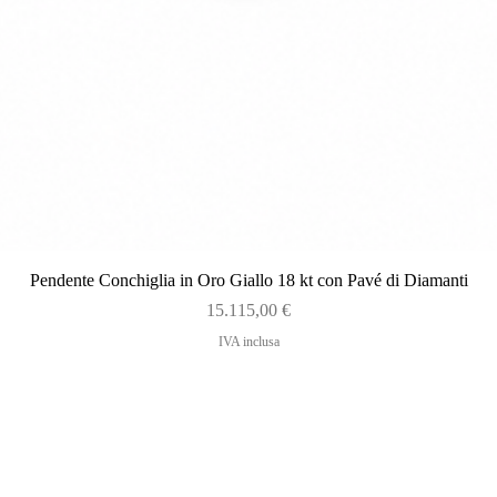
Vista rapida
Pendente Conchiglia in Oro Giallo 18 kt con Pavé di Diamanti
Prezzo
15.115,00 €
IVA inclusa