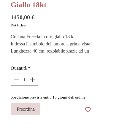
Giallo 18kt
Prezzo
1450,00 €
IVA inclusa
Collana Freccia in oro giallo 18 kt.
Indossa il simbolo dell amore a prima vista!
Lunghezza 40 cm, regolabile grazie ad un
anellino che permette di stringerla.
Quantità
*
Vuoi custodire al meglio i tuoi gioielli?
Acquista i nostri
Pouches
sono perfetti
anche come buste regalo!
Spedizione prevista entro 15 giorni dall'ordine
Questo prodotto è realizzato a mano in
Italia dai migliori artigiani.
Preordina