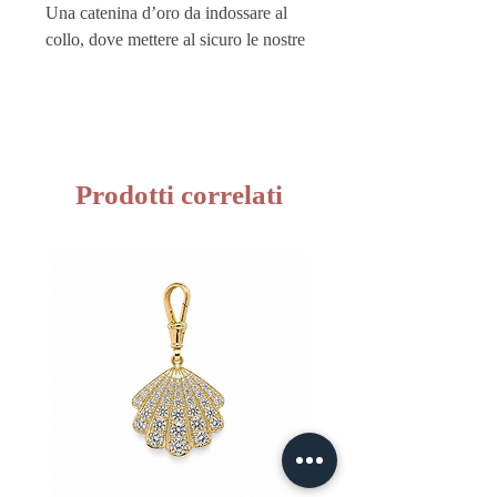
Una catenina d’oro da indossare al
collo, dove mettere al sicuro le nostre
iniziali importanti, il nostro cuoricino
o la magia delle nostre stelle.
Scopri l’intera gamma nella pagina
ABC Collection
Prodotti correlati
Vuoi custodire al meglio i tuoi
gioielli? Acquista i nostri
Pouches
sono perfetti anche come buste
regalo!
Questo prodotto è realizzato a mano
in Italia dai migliori artigiani.