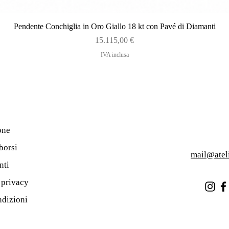
Vista rapida
Pendente Conchiglia in Oro Giallo 18 kt con Pavé di Diamanti
Prezzo
15.115,00 €
IVA inclusa
one
borsi
mail@atel
nti
a privacy
ndizioni