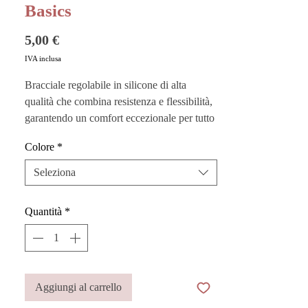
Basics
Prezzo
5,00 €
IVA inclusa
Bracciale regolabile in silicone di alta
qualità che combina resistenza e flessibilità,
garantendo un comfort eccezionale per tutto
il giorno.
Colore
*
Personalizzalo con i cubetti ABC per un
look unico e originale, o indossalo da solo
Seleziona
per un'eleganza minimalista.
Quantità
*
Aggiungi al carrello