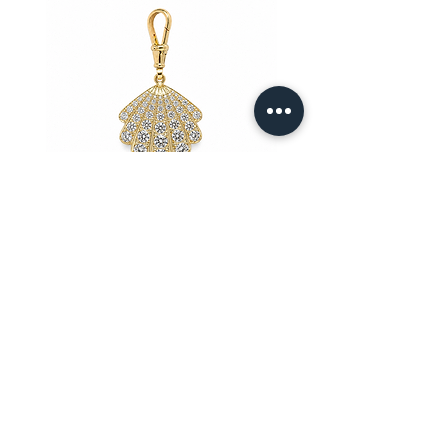
l'eticità sociale e ambientale relativa
la filiera produttiva e di estrazione
dell'oro.
Pendente Conchiglia in Oro Giallo
Pendente Ancora in Oro G
18 kt con Pavé di Diamanti
kt con Pavé di Diama
Prezzo
15.115,00 €
IVA inclusa
mail@ateliermolayem.com