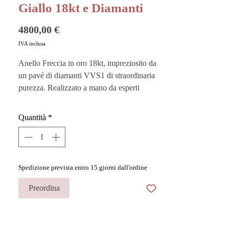
Giallo 18kt e Diamanti
Prezzo
4800,00 €
IVA inclusa
Anello Freccia in oro 18kt, impreziosito da
un pavé di diamanti VVS1 di straordinaria
purezza. Realizzato a mano da esperti
artigiani, questo pezzo unico incarna la
perfetta fusione di arte e maestria.
Quantità
*
Spedizione prevista entro 15 giorni dall'ordine
Preordina