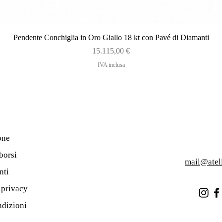
Vista rapida
Pendente Conchiglia in Oro Giallo 18 kt con Pavé di Diamanti
Prezzo
15.115,00 €
IVA inclusa
one
borsi
mail@atel
nti
a privacy
ndizioni