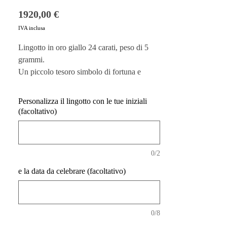
Prezzo
1920,00 €
IVA inclusa
Lingotto in oro giallo 24 carati, peso di 5
grammi.
Un piccolo tesoro simbolo di fortuna e
prosperità da tramandare di generazione in
generazione. Ogni lingotto è garantito
Personalizza il lingotto con le tue iniziali
dall'autenticità e dall'eccellenza artigianale
(facoltativo)
di Atelier Molayem, come testimoniato dal
timbro distintivo che ne certifica la qualità.
Personalizzabile con incisioni speciali,
0/2
questo lingotto può essere reso unico.
Il packaging incluso nel prezzo è raffinato e
e la data da celebrare (facoltativo)
curato nei minimi dettagli, pensato per
rendere il momento della consegna ancora
più emozionante e memorabile.
0/8