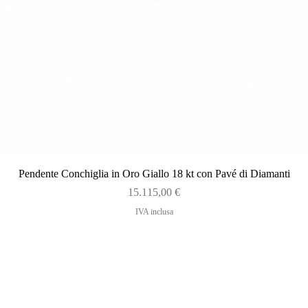
Vista rapida
Pendente Conchiglia in Oro Giallo 18 kt con Pavé di Diamanti
Prezzo
15.115,00 €
IVA inclusa