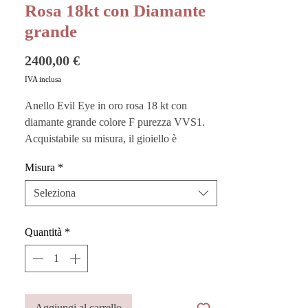
Rosa 18kt con Diamante
grande
Prezzo
2400,00 €
IVA inclusa
Anello Evil Eye in oro rosa 18 kt con
diamante grande colore F purezza VVS1.
Acquistabile su misura, il gioiello è
composto da un diamante incastonato in
Misura
*
prezioso oro rosa e ha il fine, come da
tradizione, di fungere da portafortuna
Seleziona
simboleggiando alta spiritualità.
Quantità
*
Vuoi custodire al meglio i tuoi gioielli?
Acquista i nostri
Pouches
sono perfetti
anche come buste regalo!
Questo prodotto è realizzato a mano in
Aggiungi al carrello