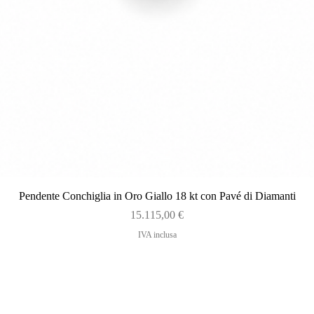
Vista rapida
Pendente Conchiglia in Oro Giallo 18 kt con Pavé di Diamanti
Prezzo
15.115,00 €
IVA inclusa