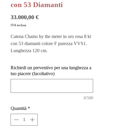
con 53 Diamanti
Prezzo
33.000,00 €
IVA inclusa
Catena Chains by the meter in oro rosa 8 kt
con 53 diamanti colore F purezza VVS1.
Lunghezza 120 cm.
La collana è interamente personalizzabile,
Atelier Molayem mette infatti a disposizione
Richiedi un preventivo per una lunghezza a
un servizio di misurazione sartoriale che
tuo piacere (facoltativo)
permette di scegliere la lunghezza del
gioiello a seconda delle richieste.
0/500
Vuoi custodire al meglio i tuoi gioielli?
Acquista i nostri
Pouches
sono perfetti
Quantità
*
anche come buste regalo!
Vuoi chiedere un preventivo per una