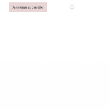
lunghezza a tuo piacere? Scrivici
qui
Aggiungi al carrello
Questo prodotto è realizzato a mano in
Italia dai migliori artigiani.