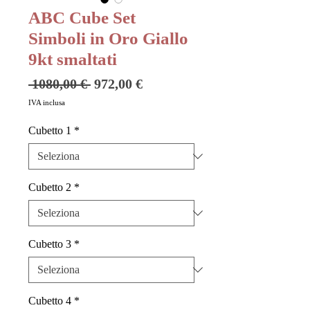
ABC Cube Set
Simboli in Oro Giallo
9kt smaltati
Prezzo
Prezzo
 1080,00 € 
972,00 €
regolare
scontato
IVA inclusa
Cubetto 1
*
Cubetto 2
*
Cubetto 3
*
Cubetto 4
*