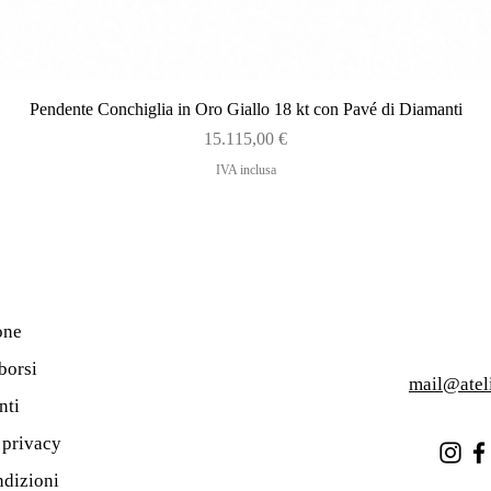
Vista rapida
Pendente Conchiglia in Oro Giallo 18 kt con Pavé di Diamanti
Prezzo
15.115,00 €
IVA inclusa
one
borsi
mail@atel
nti
a privacy
ndizioni