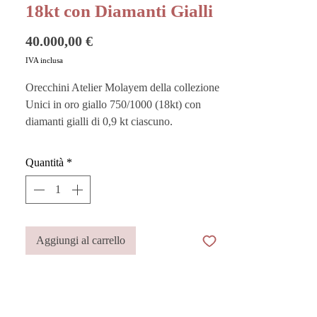
18kt con Diamanti Gialli
Prezzo
40.000,00 €
IVA inclusa
Orecchini Atelier Molayem della collezione
Unici in oro giallo 750/1000 (18kt) con
diamanti gialli di 0,9 kt ciascuno.
Questi orecchini celebrano l’eleganza senza
Quantità
*
tempo con la luminosità straordinaria dei
diamanti gialli, accuratamente selezionati
per la loro purezza e intensità cromatica. Le
gemme, incastonate con maestria, riflettono
la luce con una brillantezza avvolgente,
Aggiungi al carrello
esaltando ogni movimento con un bagliore
sofisticato.