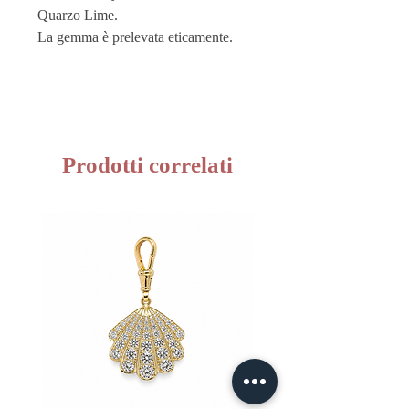
Quarzo Lime.
La gemma è prelevata eticamente.
Ogni pietra viene singolarmente e
manualmente montata su una struttura
in oro, mantenendo le sue diverse
sfumature e la sua forma naturale,
risultando in un pezzo unico.
Prodotti correlati
Vuoi custodire al meglio i tuoi
gioielli? Acquista i nostri
Pouches
sono perfetti anche come buste
regalo!
Questo prodotto è realizzato a mano
in Italia dai migliori artigiani.