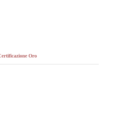
un bracciale rigido bangle, a catena o a una
collana a catena per un look più essenziale e
raffinato.
ertificazione Oro