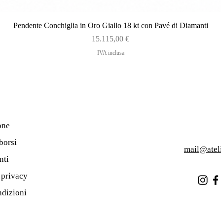
Vista rapida
Pendente Conchiglia in Oro Giallo 18 kt con Pavé di Diamanti
Prezzo
15.115,00 €
IVA inclusa
one
borsi
mail@atel
nti
a privacy
ndizioni