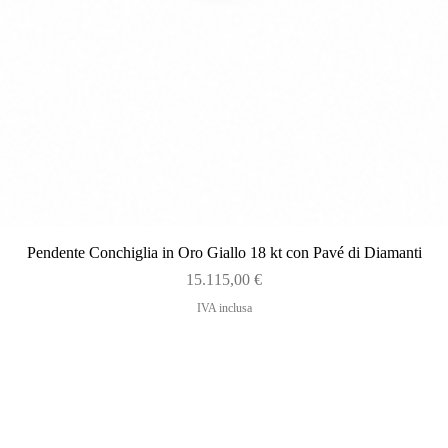
Vista rapida
Pendente Conchiglia in Oro Giallo 18 kt con Pavé di Diamanti
Prezzo
15.115,00 €
IVA inclusa