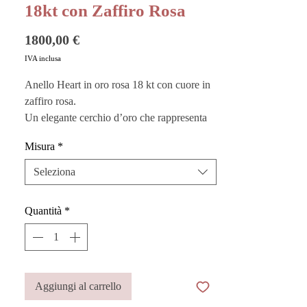
18kt con Zaffiro Rosa
Prezzo
1800,00 €
IVA inclusa
Anello Heart in oro rosa 18 kt con cuore in
zaffiro rosa.
Un elegante cerchio d’oro che rappresenta
l’amore, sia per gli altri che per noi stessi, a
Misura
*
seconda di come viene indossato.
Personalizzabile e possibile da ordinare
Seleziona
misura.
Quantità
*
Vuoi custodire al meglio i tuoi gioielli?
Acquista i nostri
Pouches
sono perfetti
anche come buste regalo!
Questo prodotto è realizzato a mano in
Aggiungi al carrello
Italia dai migliori artigiani.