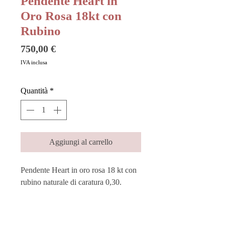
Pendente Heart in
Oro Rosa 18kt con
Rubino
Prezzo
750,00 €
IVA inclusa
Quantità
*
Aggiungi al carrello
Pendente Heart in oro rosa 18 kt con
rubino naturale di caratura 0,30.
Intimamente legata all’amore, il forte
simbolismo della collezione Heart