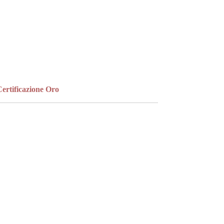
bandana per un tocco più casual, oppure a
un bracciale rigido bangle, a catena o a una
collana a catena per un look più essenziale e
raffinato.
ertificazione Oro