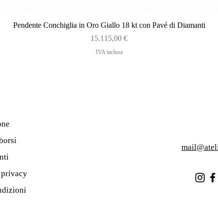
Vista rapida
Pendente Conchiglia in Oro Giallo 18 kt con Pavé di Diamanti
Prezzo
15.115,00 €
IVA inclusa
one
borsi
mail@atel
nti
a privacy
ndizioni