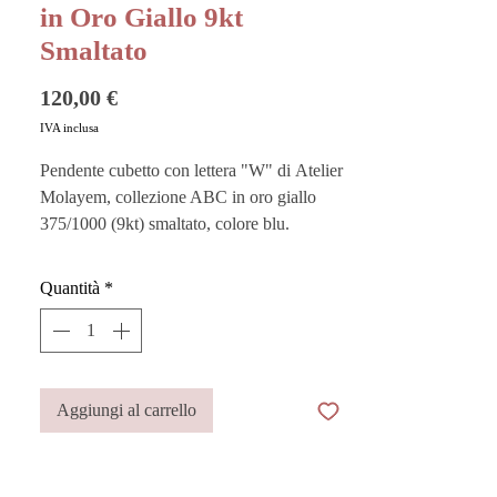
in Oro Giallo 9kt
Smaltato
Prezzo
120,00 €
IVA inclusa
Pendente cubetto con lettera "W" di Atelier
Molayem, collezione ABC in oro giallo
375/1000 (9kt) smaltato, colore blu.
Elegante e divertente, racchiude l’essenza
Quantità
*
più spensierata e giocosa in un gioiello
contemporaneo: un cubetto di 4,5 mm x 4,5
mm pensato per custodire un significato
personale, perfetto per celebrare l’iniziale di
una persona amata o del proprio amico a
Aggiungi al carrello
quattro zampe.
Abbinalo ai bracciali in tessuto Liberty o