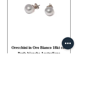
Orecchini in Oro Bianco 18kt con
Perle bianche Australiane