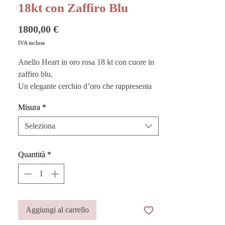
18kt con Zaffiro Blu
Prezzo
1800,00 €
IVA inclusa
Anello Heart in oro rosa 18 kt con cuore in
zaffiro blu.
Un elegante cerchio d’oro che rappresenta
l’amore, sia per gli altri che per noi stessi, a
Misura
*
seconda di come viene indossato.
Personalizzabile e possibile da ordinare
Seleziona
misura.
Quantità
*
Vuoi custodire al meglio i tuoi gioielli?
Acquista i nostri
Pouches
sono perfetti
anche come buste regalo!
Questo prodotto è realizzato a mano in
Aggiungi al carrello
Italia dai migliori artigiani.