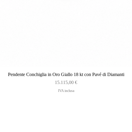
Vista rapida
Pendente Conchiglia in Oro Giallo 18 kt con Pavé di Diamanti
Prezzo
15.115,00 €
IVA inclusa