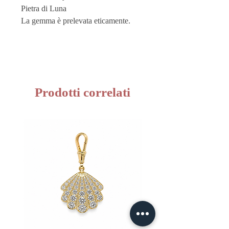
Pietra di Luna
La gemma è prelevata eticamente.
Ogni pietra viene singolarmente e
manualmente montata su una struttura
in oro, mantenendo le sue diverse
sfumature e la sua forma naturale,
risultando in un pezzo unico.
Prodotti correlati
Vuoi custodire al meglio i tuoi
gioielli? Acquista i nostri
Pouches
sono perfetti anche come buste
regalo!
Questo prodotto è realizzato a mano
in Italia dai migliori artigiani.