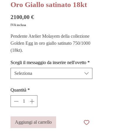
Oro Giallo satinato 18kt
Prezzo
2100,00 €
IVA inclusa
Pendente Atelier Molayem della collezione
Golden Egg in oro giallo satinato 750/1000
(18kt).
Scegli il messaggio da inserire nell'ovetto
*
Un gioiello prezioso e giocoso, simbolo di
rinascita e fortuna. La sua forma iconica
Seleziona
cela un dettaglio speciale: all'interno, puoi
inserire un messaggio d’amore, un pensiero
Quantità
*
segreto da donare o ricevere. Un gioiello
unico che racchiude emozioni da custodire
per sempre.
Aggiungi al carrello