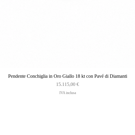
Vista rapida
Pendente Conchiglia in Oro Giallo 18 kt con Pavé di Diamanti
Prezzo
15.115,00 €
IVA inclusa